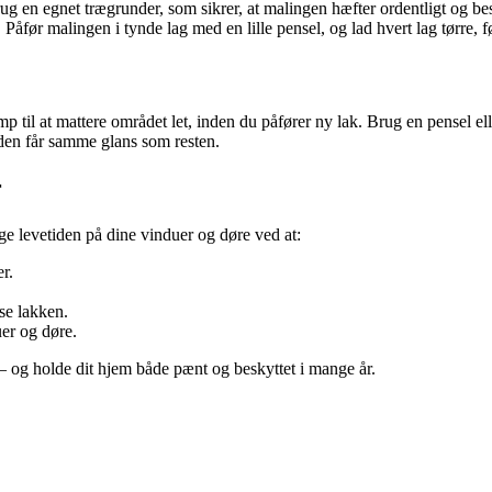
ug en egnet trægrunder, som sikrer, at malingen hæfter ordentligt og b
Påfør malingen i tynde lag med en lille pensel, og lad hvert lag tørre, fø
mp til at mattere området let, inden du påfører ny lak. Brug en pensel elle
aden får samme glans som resten.
r
ge levetiden på dine vinduer og døre ved at:
r.
se lakken.
uer og døre.
e – og holde dit hjem både pænt og beskyttet i mange år.