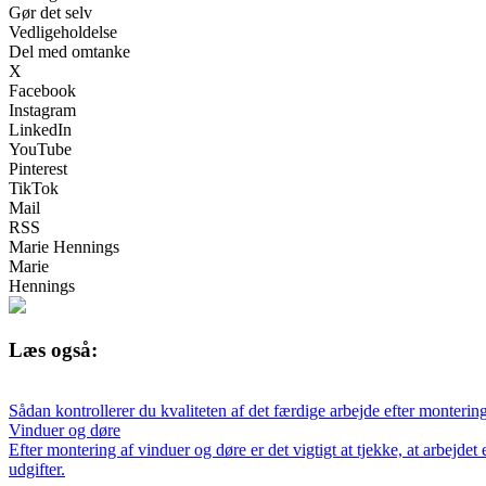
Gør det selv
Vedligeholdelse
Del med omtanke
X
Facebook
Instagram
LinkedIn
YouTube
Pinterest
TikTok
Mail
RSS
Marie Hennings
Marie
Hennings
Læs også:
Sådan kontrollerer du kvaliteten af det færdige arbejde efter monterin
Vinduer og døre
Efter montering af vinduer og døre er det vigtigt at tjekke, at arbejde
udgifter.