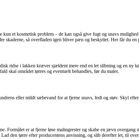
kke kun et kosmetisk problem – de kan også give fugt og snavs mulighed f
e skaderne, så overfladen igen bliver pæn og beskyttet. Her får du en p
sk ridse i lakken kræver sjældent mere end en let slibning og en ny lak
fald skal området tørres og eventuelt behandles, før du maler.
drens eller mildt sæbevand for at fjerne snavs, fedt og støv. Skyl eft
rne. Formålet er at fjerne løse malingrester og skabe en jævn overgang
 Lad den tørre efter producentens anvisning, og slib derefter let, til over