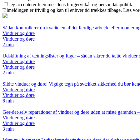
Jeg accepterer hjemmesidens brugervilkår og persondatapolitik.
Tilmeldingen er frivillig og kan til enhver tid trækkes tilbage. Læs vore
Sådan kontrollerer du kvaliteten af det færdige arbejde efter monterin
Vinduer og døre
Vinduer og døre
2 min
Udskiftning af tætningslister og fuger – sådan sikrer du tætte vinduer
Vinduer og døre
Vinduer og døre
2 min
Slidte vinduer og døre: Vigtige tegn på svækket sikkerhed du bør ken
Vinduer og døre
Vinduer og døre
6 min
Gør-det-selv reparationer af vinduer og døre uden at miste garantien 
Vinduer og døre
Vinduer og døre
3 min