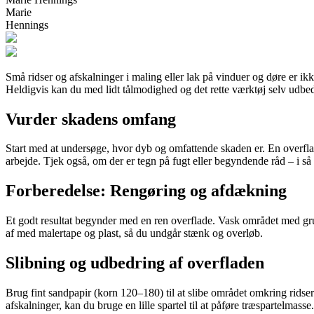
Marie
Hennings
Små ridser og afskalninger i maling eller lak på vinduer og døre er i
Heldigvis kan du med lidt tålmodighed og det rette værktøj selv udbedr
Vurder skadens omfang
Start med at undersøge, hvor dyb og omfattende skaden er. En overfladi
arbejde. Tjek også, om der er tegn på fugt eller begyndende råd – i så 
Forberedelse: Rengøring og afdækning
Et godt resultat begynder med en ren overflade. Vask området med grun
af med malertape og plast, så du undgår stænk og overløb.
Slibning og udbedring af overfladen
Brug fint sandpapir (korn 120–180) til at slibe området omkring ridse
afskalninger, kan du bruge en lille spartel til at påføre træspartelmasse.