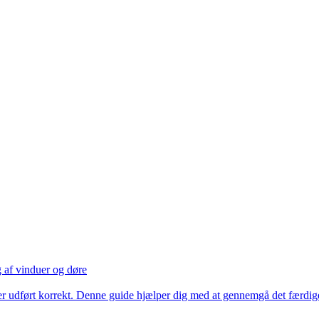
g af vinduer og døre
t er udført korrekt. Denne guide hjælper dig med at gennemgå det færdige 