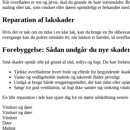
Når overfladen er ren og jævn, skal du grunde de bare træområder. Br
maling eller lak, som vinduet eller døren oprindeligt er behandlet med. 
Reparation af lakskader
Hvis der er tale om en ridse i en klar lak, kan du bruge en fin slibesva
overgange kan du polere området let, når lakken er hærdet, så overfl
Forebyggelse: Sådan undgår du nye skade
Små skader opstår ofte på grund af slid, sollys og fugt. Du kan forlæn
Tjekke overfladerne hvert forår og efterår for begyndende skade
Vaske og vedligeholde malede og lakerede flader jævnligt.
Undgå at bruge hårde rengøringsmidler, der kan ridse eller oplø
Sørge for god ventilation, så fugt ikke samler sig omkring vind
En lille reparation i tide kan spare dig for en større udskiftning sener
Vinduer og døre
Vinduer og døre
Vinduer
Døre
Maling