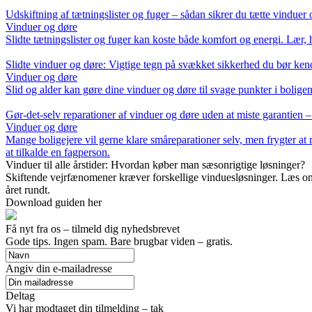
Udskiftning af tætningslister og fuger – sådan sikrer du tætte vinduer
Vinduer og døre
Slidte tætningslister og fuger kan koste både komfort og energi. Lær, 
Slidte vinduer og døre: Vigtige tegn på svækket sikkerhed du bør ken
Vinduer og døre
Slid og alder kan gøre dine vinduer og døre til svage punkter i boligen
Gør-det-selv reparationer af vinduer og døre uden at miste garantien 
Vinduer og døre
Mange boligejere vil gerne klare småreparationer selv, men frygter at 
at tilkalde en fagperson.
Vinduer til alle årstider: Hvordan køber man sæsonrigtige løsninger?
Skiftende vejrfænomener kræver forskellige vinduesløsninger. Læs om
året rundt.
Download guiden her
Få nyt fra os – tilmeld dig nyhedsbrevet
Gode tips. Ingen spam. Bare brugbar viden – gratis.
Angiv din e-mailadresse
Deltag
Vi har modtaget din tilmelding – tak