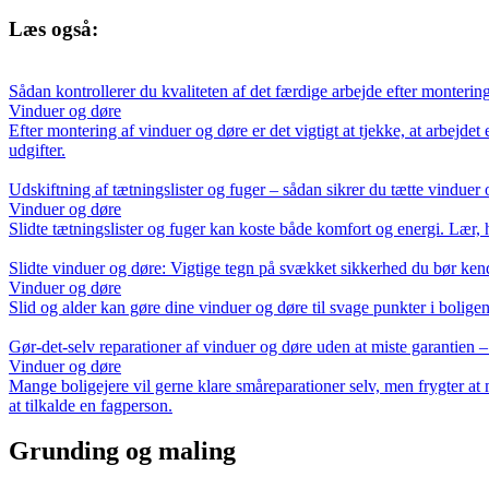
Læs også:
Sådan kontrollerer du kvaliteten af det færdige arbejde efter monterin
Vinduer og døre
Efter montering af vinduer og døre er det vigtigt at tjekke, at arbejde
udgifter.
Udskiftning af tætningslister og fuger – sådan sikrer du tætte vinduer
Vinduer og døre
Slidte tætningslister og fuger kan koste både komfort og energi. Lær, 
Slidte vinduer og døre: Vigtige tegn på svækket sikkerhed du bør ken
Vinduer og døre
Slid og alder kan gøre dine vinduer og døre til svage punkter i boligen
Gør-det-selv reparationer af vinduer og døre uden at miste garantien 
Vinduer og døre
Mange boligejere vil gerne klare småreparationer selv, men frygter at 
at tilkalde en fagperson.
Grunding og maling