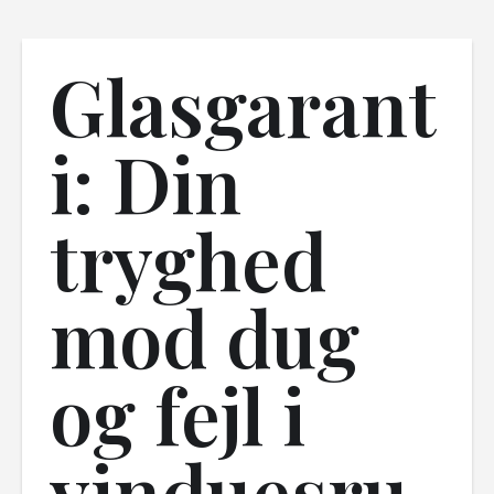
Glasgarant
i: Din
tryghed
mod dug
og fejl i
vinduesru