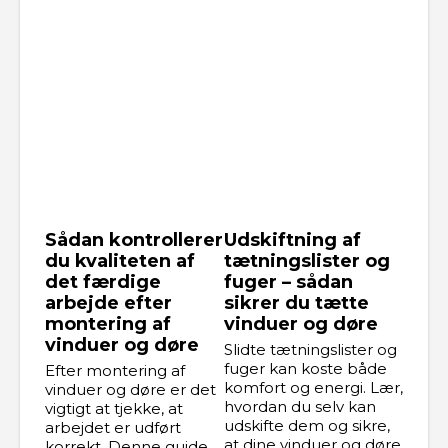
Sådan kontrollerer
Udskiftning af
du kvaliteten af
tætningslister og
det færdige
fuger – sådan
arbejde efter
sikrer du tætte
montering af
vinduer og døre
vinduer og døre
Slidte tætningslister og
fuger kan koste både
Efter montering af
komfort og energi. Lær,
vinduer og døre er det
hvordan du selv kan
vigtigt at tjekke, at
udskifte dem og sikre,
arbejdet er udført
at dine vinduer og døre
korrekt. Denne guide