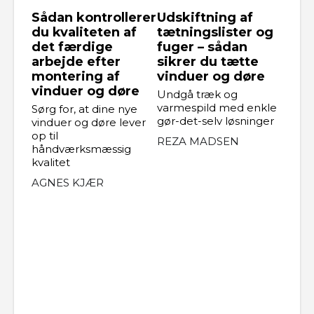
Sådan kontrollerer
Udskiftning af
du kvaliteten af
tætningslister og
det færdige
fuger – sådan
arbejde efter
sikrer du tætte
montering af
vinduer og døre
vinduer og døre
Undgå træk og
varmespild med enkle
Sørg for, at dine nye
gør-det-selv løsninger
vinduer og døre lever
op til
REZA MADSEN
håndværksmæssig
kvalitet
AGNES KJÆR